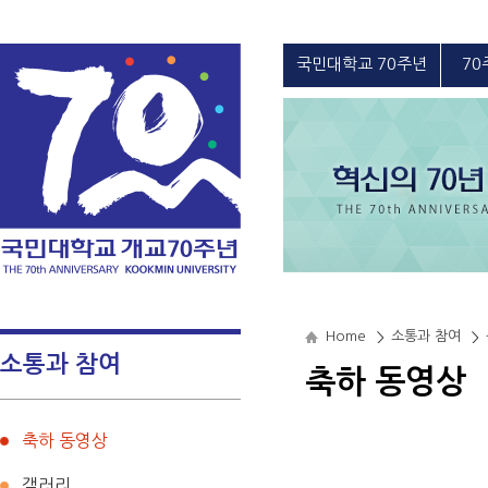
사진으로 보는
국민역사
사이버 역사관
국민대학교 70주년
70
Home
소통과 참여
소통과 참여
축하 동영상
축하 동영상
갤러리